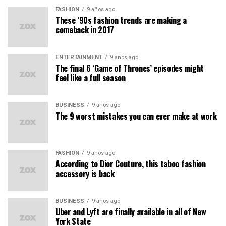
FASHION
9 años ago
These ’90s fashion trends are making a
comeback in 2017
ENTERTAINMENT
9 años ago
The final 6 ‘Game of Thrones’ episodes might
feel like a full season
BUSINESS
9 años ago
The 9 worst mistakes you can ever make at work
FASHION
9 años ago
According to Dior Couture, this taboo fashion
accessory is back
BUSINESS
9 años ago
Uber and Lyft are finally available in all of New
York State