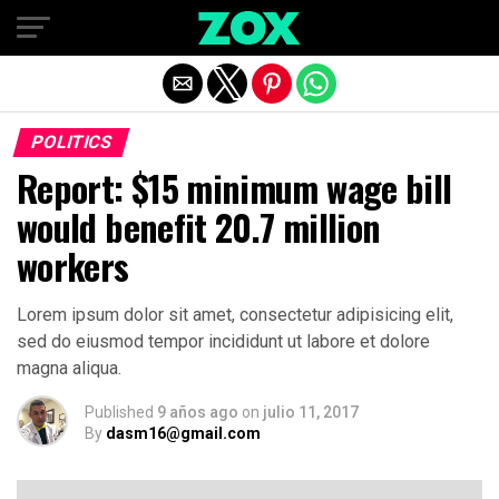
Salir de la versión móvil
POLITICS
Report: $15 minimum wage bill
would benefit 20.7 million
workers
Lorem ipsum dolor sit amet, consectetur adipisicing elit,
sed do eiusmod tempor incididunt ut labore et dolore
magna aliqua.
Published
9 años ago
on
julio 11, 2017
By
dasm16@gmail.com