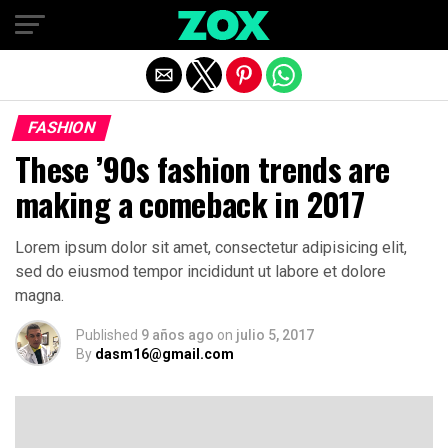
Salir de la versión móvil
FASHION
These ’90s fashion trends are
making a comeback in 2017
Lorem ipsum dolor sit amet, consectetur adipisicing elit,
sed do eiusmod tempor incididunt ut labore et dolore
magna.
Published
9 años ago
on
julio 5, 2017
By
dasm16@gmail.com