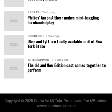
SPORTS
9 años ago
Phillies’ Aaron Altherr makes mind-boggling
barehanded play
BUSINESS
9 años ago
Uber and Lyft are finally available in all of New
York State
ENTERTAINMENT
9 años ago
The old and New Edition cast comes together to
perform
Copyright © 2025 Como Va Mi Tolú. Potenciado Por MBusiness
www.mbusiness.com.co