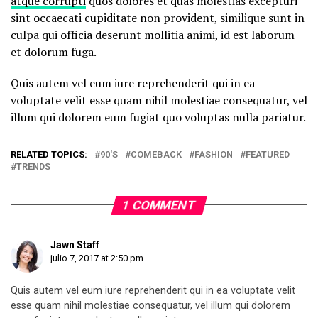
atque corrupti
quos dolores et quas molestias excepturi
sint occaecati cupiditate non provident, similique sunt in
culpa qui officia deserunt mollitia animi, id est laborum
et dolorum fuga.
Quis autem vel eum iure reprehenderit qui in ea
voluptate velit esse quam nihil molestiae consequatur, vel
illum qui dolorem eum fugiat quo voluptas nulla pariatur.
RELATED TOPICS:
90'S
COMEBACK
FASHION
FEATURED
TRENDS
1 COMMENT
Jawn Staff
julio 7, 2017 at 2:50 pm
Quis autem vel eum iure reprehenderit qui in ea voluptate velit
esse quam nihil molestiae consequatur, vel illum qui dolorem