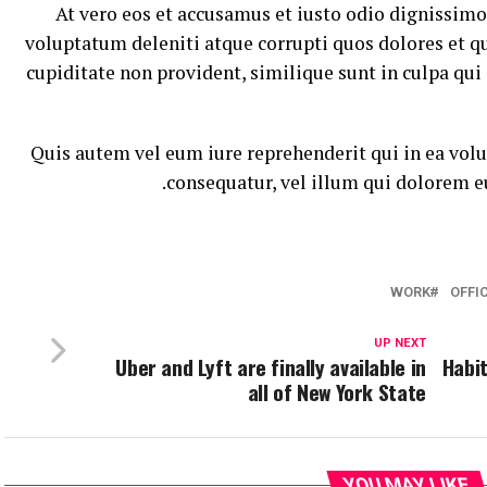
At vero eos et accusamus et iusto odio dignissim
voluptatum deleniti atque corrupti quos dolores et qu
cupiditate non provident, similique sunt in culpa qui 
Quis autem vel eum iure reprehenderit qui in ea volu
consequatur, vel illum qui dolorem e
WORK
OFFI
UP NEXT
Uber and Lyft are finally available in
15 Ha
all of New York State
YOU MAY LIKE