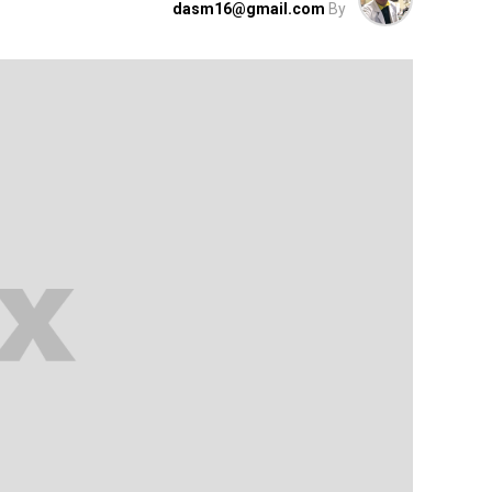
dasm16@gmail.com
By