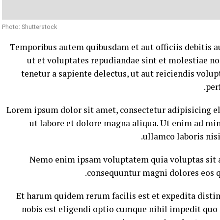
Photo: Shutterstock
Temporibus autem quibusdam et aut officiis debitis a
ut et voluptates repudiandae sint et molestiae n
tenetur a sapiente delectus, ut aut reiciendis volu
per
Lorem ipsum dolor sit amet, consectetur adipisicing e
ut labore et dolore magna aliqua. Ut enim ad mi
ullamco laboris nis
Nemo enim ipsam voluptatem quia voluptas sit as
consequuntur magni dolores eos q
Et harum quidem rerum facilis est et expedita disti
nobis est eligendi optio cumque nihil impedit quo