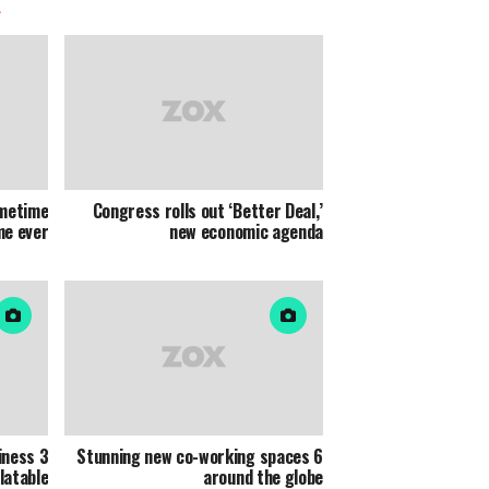
imetime
Congress rolls out ‘Better Deal,’
me ever
new economic agenda
iness
6 Stunning new co-working spaces
latable
around the globe