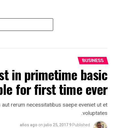
BUSINESS
st in primetime basic
le for first time ever
 aut rerum necessitatibus saepe eveniet ut et
voluptates.
on
julio 25, 2017
9 años ago
Published