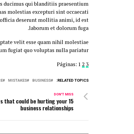
os ducimus qui blanditiis praesentium
as molestias excepturi sint occaecati
officia deserunt mollitia animi, id est
laborum et dolorum fuga.
ptate velit esse quam nihil molestiae
um fugiat quo voluptas nulla pariatur.
Páginas:
1
2
3
CE
MISTAKES
BUSINESS
RELATED TOPICS:
DON'T MISS
bits that could be hurting your
business relationships