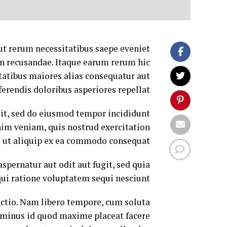
ut rerum necessitatibus saepe eveniet
on recusandae. Itaque earum rerum hic
ptatibus maiores alias consequatur aut
ferendis doloribus asperiores repellat.
lit, sed do eiusmod tempor incididunt
nim veniam, quis nostrud exercitation
i ut aliquip ex ea commodo consequat.
pernatur aut odit aut fugit, sed quia
ui ratione voluptatem sequi nesciunt.
nctio. Nam libero tempore, cum soluta
 minus id quod maxime placeat facere