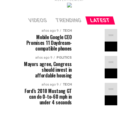
ADVERTISEMENT
VIDEOS
TRENDING
LATEST
9 años ago
TECH
Mobile Google CEO
Promises 11 Daydream-
compatible phones
9 años ago
POLITICS
Mayors agree, Congress
should invest in
affordable housing
9 años ago
TECH
Ford’s 2018 Mustang GT
can do 0-to-60 mph in
under 4 seconds