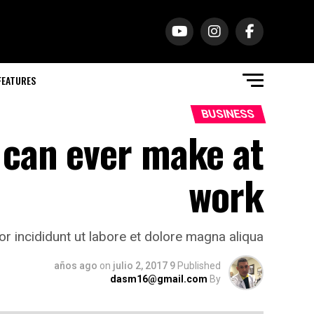
FEATURES
BUSINESS
 can ever make at
work
r incididunt ut labore et dolore magna aliqua.
on
julio 2, 2017
9 años ago
Published
dasm16@gmail.com
By