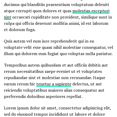
ducimus qui blanditiis praesentium voluptatum deleniti
atque corrupti quos dolores et quas
molestias excepturi
sint
occaecati cupiditate non provident, similique sunt in
culpa qui officia deserunt mollitia animi, id est laborum
et dolorum fuga.
Quis autem vel eum iure reprehenderit qui in ea
voluptate velit esse quam nihil molestiae consequatur, vel
illum qui dolorem eum fugiat quo voluptas nulla pariatur.
Temporibus autem quibusdam et aut officiis debitis aut
rerum necessitatibus saepe eveniet ut et voluptates
repudiandae sint et molestiae non recusandae. Itaque
earum rerum hic
tenetur a sapiente
delectus, ut aut
reiciendis voluptatibus maiores alias consequatur aut
perferendis doloribus asperiores repellat.
Lorem ipsum dolor sit amet, consectetur adipisicing elit,
sed do eiusmod tempor incididunt ut labore et dolore