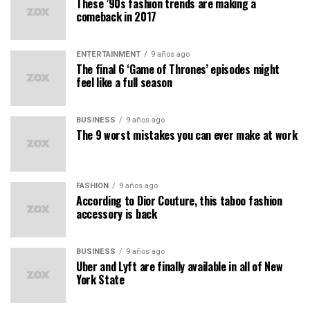
These ’90s fashion trends are making a
comeback in 2017
ENTERTAINMENT
9 años ago
The final 6 ‘Game of Thrones’ episodes might
feel like a full season
BUSINESS
9 años ago
The 9 worst mistakes you can ever make at work
FASHION
9 años ago
According to Dior Couture, this taboo fashion
accessory is back
BUSINESS
9 años ago
Uber and Lyft are finally available in all of New
York State