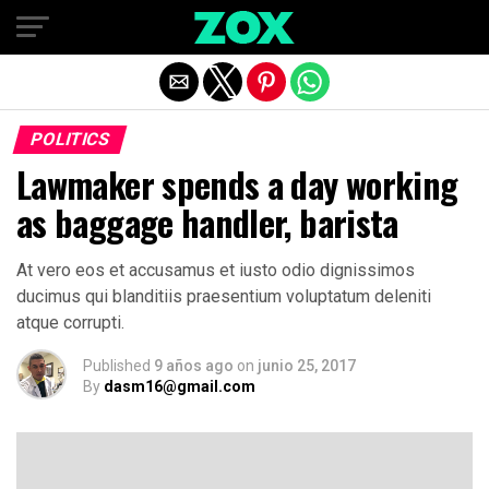
Salir de la versión móvil
POLITICS
Lawmaker spends a day working
as baggage handler, barista
At vero eos et accusamus et iusto odio dignissimos
ducimus qui blanditiis praesentium voluptatum deleniti
atque corrupti.
Published
9 años ago
on
junio 25, 2017
By
dasm16@gmail.com